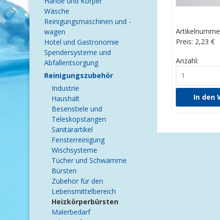
Hände und Körper
Wäsche
Reinigungsmaschinen und -
Artikelnumme
wagen
Preis: 2,23
€
Hotel und Gastronomie
Spendersysteme und
Anzahl:
Abfallentsorgung
Reinigungszubehör
Industrie
Haushalt
Besenstiele und
Teleskopstangen
Sanitärartikel
Fensterreinigung
Wischsysteme
Tücher und Schwämme
Bürsten
Zubehör für den
Lebensmittelbereich
Heizkörperbürsten
Malerbedarf