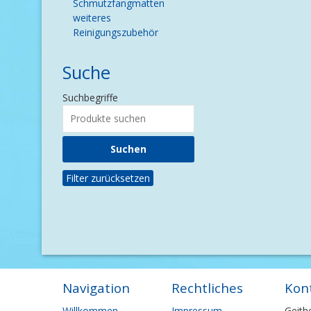
Schmutzfangmatten
weiteres
Reinigungszubehör
Suche
Suchbegriffe
Filter zurücksetzen
Navigation
Rechtliches
Kon
Navigation
Navigation
Willkommen
Impressum
Geith