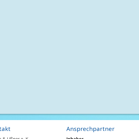
takt
Ansprechpartner
e & Ußner e. K.
Inhaber