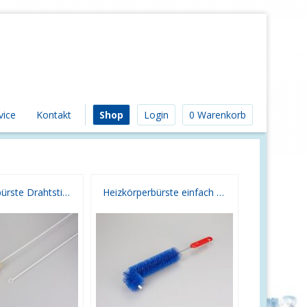
vice
Kontakt
Shop
Login
0 Warenkorb
Heizkörperbürste Drahtstiel 1,10 m lang
Heizkörperbürste einfach farbig