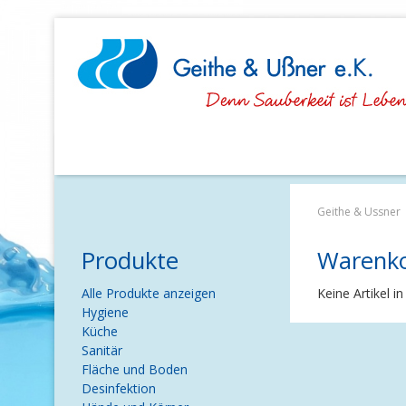
Navigation
überspringen
Geithe & Ussner
Produkte
Warenk
Navigation
Alle Produkte anzeigen
Keine Artikel i
überspringen
Hygiene
Küche
Sanitär
Fläche und Boden
Desinfektion