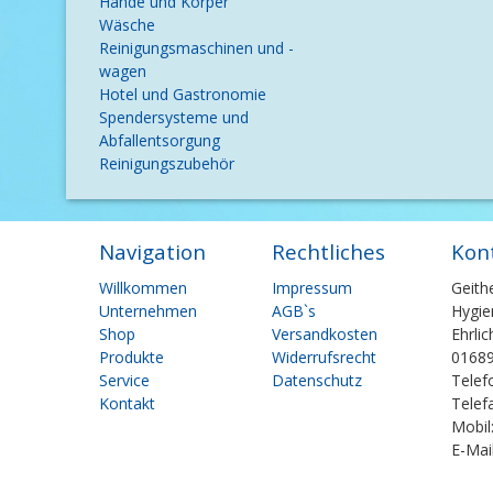
Hände und Körper
Wäsche
Reinigungsmaschinen und -
wagen
Hotel und Gastronomie
Spendersysteme und
Abfallentsorgung
Reinigungszubehör
Navigation
Rechtliches
Kon
Navigation
Navigation
Willkommen
Impressum
Geith
überspringen
überspringen
Unternehmen
AGB`s
Hygie
Shop
Versandkosten
Ehrli
Produkte
Widerrufsrecht
01689
Service
Datenschutz
Telef
Kontakt
Telef
Mobil
E-Mai