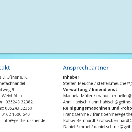
takt
Ansprechpartner
e & Ußner e. K.
Inhaber
nefachhandel
Steffen Meuche / steffen.meuche@g
chtweg 9
Verwaltung / Innendienst
 Weinböhla
Manuela Müller / manuela.mueller@
on: 035243 32382
Anni Habisch / anni.habisch@geithe
ax: 035243 32350
Reinigungsmaschinen und -robot
: 0162 1600 640
Franz Oehme / franz.oehme@geithe
l: info@geithe-ussner.de
Robby Bernhardt / robby.bernhardt
Daniel Schmel / daniel.schmel@geit