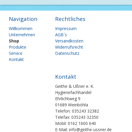
Navigation
Rechtliches
Navigation
Navigation
Willkommen
Impressum
überspringen
überspringen
Unternehmen
AGB`s
Shop
Versandkosten
Produkte
Widerrufsrecht
Service
Datenschutz
Kontakt
Kontakt
Geithe & Ußner e. K.
Hygienefachhandel
Ehrlichtweg 9
01689 Weinböhla
Telefon: 035243 32382
Telefax: 035243 32350
Mobil: 0162 1600 640
E-Mail: info@geithe-ussner.de