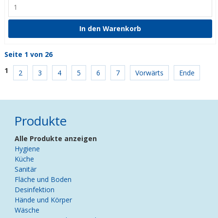
Seite 1 von 26
1
2
3
4
5
6
7
Vorwärts
Ende
Produkte
Navigation
Alle Produkte anzeigen
überspringen
Hygiene
Küche
Sanitär
Fläche und Boden
Desinfektion
Hände und Körper
Wäsche