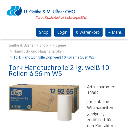
Shop
Login
0 Warenkorb
≡
Menü
Geithe & Ussner
Shop
Hygiene
Handtuch- und Haushaltsrollen
Tork Handtuchrolle 2-lg. weiß 10 Rollen á 56 m W5
Tork Handtuchrolle 2-lg. weiß 10
Rollen á 56 m W5
Artikelnummer:
10302
für einfache
Wischarbeiten
geeignet,
zertifiziert für
den Kontakt mit