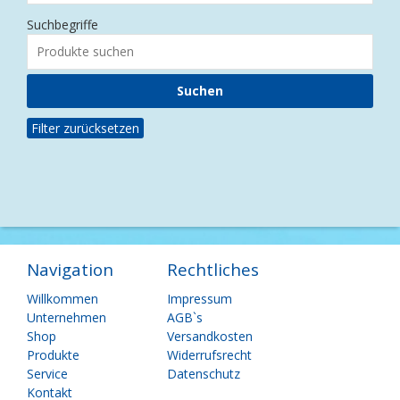
Suchbegriffe
Filter zurücksetzen
Navigation
Rechtliches
Navigation
Navigation
Willkommen
Impressum
überspringen
überspringen
Unternehmen
AGB`s
Shop
Versandkosten
Produkte
Widerrufsrecht
Service
Datenschutz
Kontakt