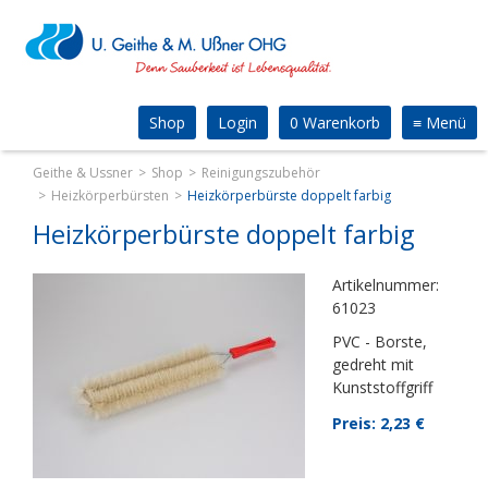
Shop
Login
0 Warenkorb
≡
Menü
Geithe & Ussner
Shop
Reinigungszubehör
Heizkörperbürsten
Heizkörperbürste doppelt farbig
Heizkörperbürste doppelt farbig
Artikelnummer:
61023
PVC - Borste,
gedreht mit
Kunststoffgriff
Preis: 2,23
€