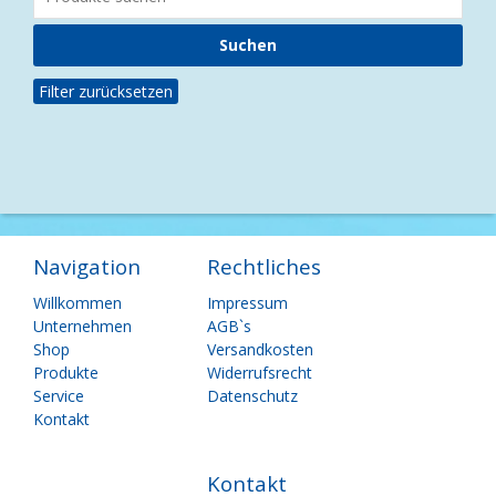
Filter zurücksetzen
Navigation
Rechtliches
Navigation
Navigation
Willkommen
Impressum
überspringen
überspringen
Unternehmen
AGB`s
Shop
Versandkosten
Produkte
Widerrufsrecht
Service
Datenschutz
Kontakt
Kontakt