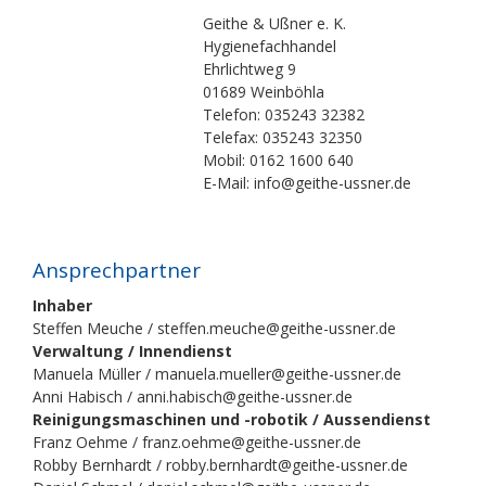
Geithe & Ußner e. K.
Hygienefachhandel
Ehrlichtweg 9
01689 Weinböhla
Telefon: 035243 32382
Telefax: 035243 32350
Mobil: 0162 1600 640
E-Mail: info@geithe-ussner.de
Ansprechpartner
Inhaber
Steffen Meuche / steffen.meuche@geithe-ussner.de
Verwaltung / Innendienst
Manuela Müller / manuela.mueller@geithe-ussner.de
Anni Habisch / anni.habisch@geithe-ussner.de
Reinigungsmaschinen und -robotik / Aussendienst
Franz Oehme / franz.oehme@geithe-ussner.de
Robby Bernhardt / robby.bernhardt@geithe-ussner.de