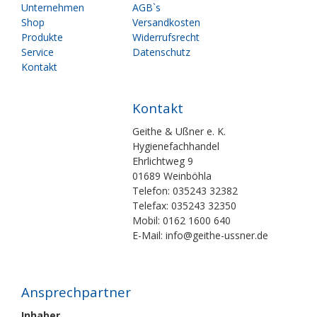
überspringen
überspringen
Unternehmen
AGB`s
Shop
Versandkosten
Produkte
Widerrufsrecht
Service
Datenschutz
Kontakt
Kontakt
Geithe & Ußner e. K.
Hygienefachhandel
Ehrlichtweg 9
01689 Weinböhla
Telefon: 035243 32382
Telefax: 035243 32350
Mobil: 0162 1600 640
E-Mail: info@geithe-ussner.de
Ansprechpartner
Inhaber