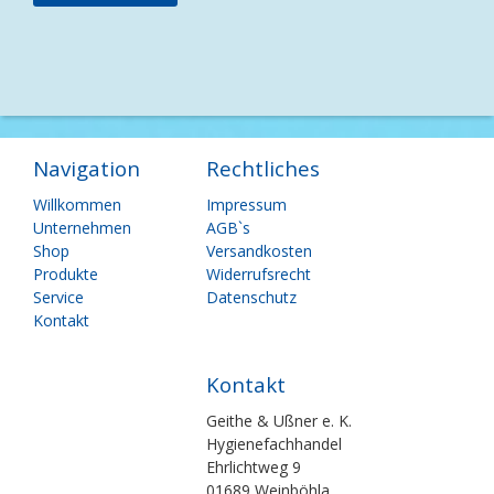
Navigation
Rechtliches
Navigation
Navigation
Willkommen
Impressum
überspringen
überspringen
Unternehmen
AGB`s
Shop
Versandkosten
Produkte
Widerrufsrecht
Service
Datenschutz
Kontakt
Kontakt
Geithe & Ußner e. K.
Hygienefachhandel
Ehrlichtweg 9
01689 Weinböhla