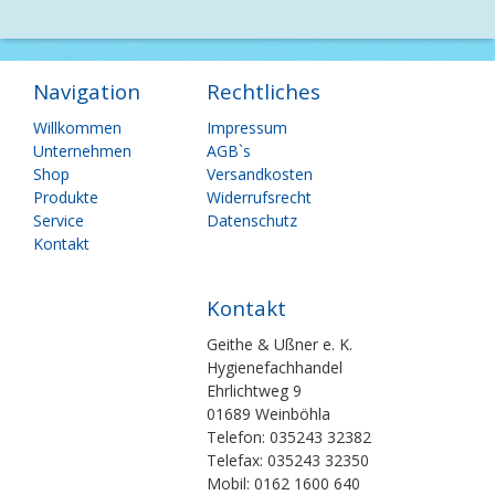
Navigation
Rechtliches
Navigation
Navigation
Willkommen
Impressum
überspringen
überspringen
Unternehmen
AGB`s
Shop
Versandkosten
Produkte
Widerrufsrecht
Service
Datenschutz
Kontakt
Kontakt
Geithe & Ußner e. K.
Hygienefachhandel
Ehrlichtweg 9
01689 Weinböhla
Telefon: 035243 32382
Telefax: 035243 32350
Mobil: 0162 1600 640