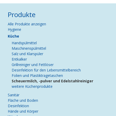
Produkte
Navigation
Alle Produkte anzeigen
überspringen
Hygiene
Küche
Handspülmittel
Maschinenspülmittel
Salz und Klarspüler
Entkalker
Grillreiniger und Fettlöser
Desinfektion für den Lebensmittelbereich
Folien und Plastiktragetaschen
Scheuermilch, -pulver und Edelstahlreiniger
weitere Küchenprodukte
Sanitär
Fläche und Boden
Desinfektion
Hände und Körper