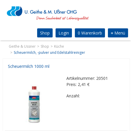
Shop
Login
0 Warenkorb
≡
Menü
Geithe & Ussner
Shop
Küche
Scheuermilch, -pulver und Edelstahlreiniger
Scheuermilch 1000 ml
Artikelnummer: 20501
Preis: 2,41
€
Anzahl: