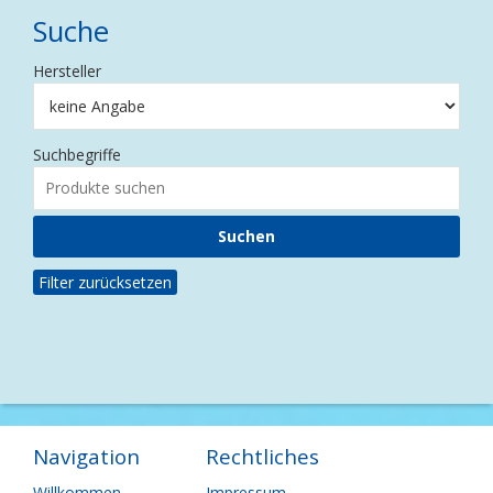
Suche
Hersteller
Suchbegriffe
Filter zurücksetzen
Navigation
Rechtliches
Navigation
Navigation
Willkommen
Impressum