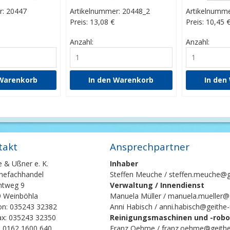
r: 20447
Artikelnummer: 20448_2
Artikelnumme
Preis: 13,08
€
Preis: 10,45
Anzahl:
Anzahl:
takt
Ansprechpartner
e & Ußner e. K.
Inhaber
nefachhandel
Steffen Meuche / steffen.meuche@g
chtweg 9
Verwaltung / Innendienst
 Weinböhla
Manuela Müller / manuela.mueller@
on: 035243 32382
Anni Habisch / anni.habisch@geithe
ax: 035243 32350
Reinigungsmaschinen und -robot
: 0162 1600 640
Franz Oehme / franz.oehme@geithe