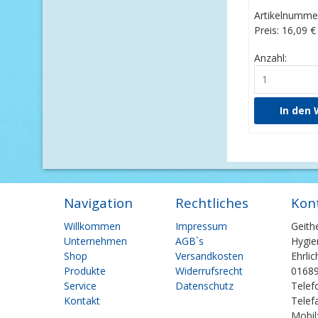
Artikelnumme
Preis: 16,09
€
Anzahl:
Navigation
Rechtliches
Kon
Navigation
Navigation
Willkommen
Impressum
Geith
überspringen
überspringen
Unternehmen
AGB`s
Hygie
Shop
Versandkosten
Ehrli
Produkte
Widerrufsrecht
01689
Service
Datenschutz
Telef
Kontakt
Telef
Mobil