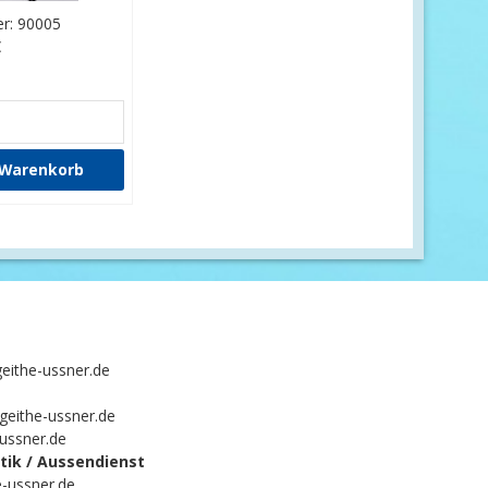
r: 90005
€
eithe-ussner.de
geithe-ussner.de
-ussner.de
ik / Aussendienst
-ussner.de