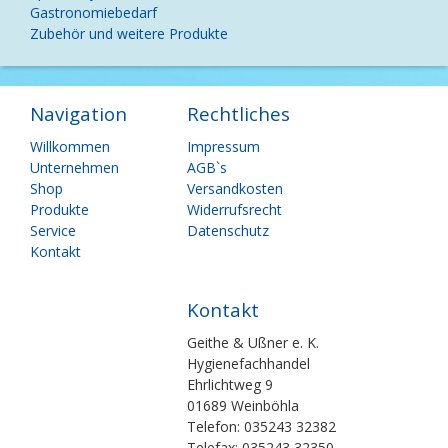
Gastronomiebedarf
Zubehör und weitere Produkte
Navigation
Rechtliches
Navigation
Navigation
Willkommen
Impressum
überspringen
überspringen
Unternehmen
AGB`s
Shop
Versandkosten
Produkte
Widerrufsrecht
Service
Datenschutz
Kontakt
Kontakt
Geithe & Ußner e. K.
Hygienefachhandel
Ehrlichtweg 9
01689 Weinböhla
Telefon: 035243 32382
Telefax: 035243 32350