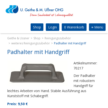
Shop
Login
0 Warenkorb
≡
Menü
Geithe & Ussner
Shop
Reinigungszubehör
weiteres Reinigungszubehör
Padhalter mit Handgriff
Padhalter mit Handgriff
Artikelnummer:
70217
Der Padhalter
mit robustem
Handgriff für
leichtes Arbeiten von Hand. Stabile Ausführung aus
Kunststoff mit Schabegriff.
Preis: 9,50
€