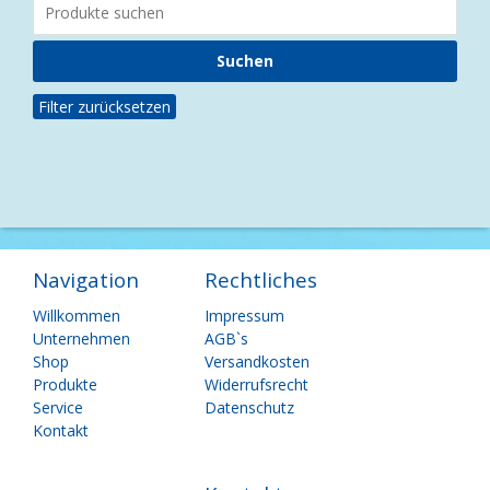
Filter zurücksetzen
Navigation
Rechtliches
Navigation
Navigation
Willkommen
Impressum
überspringen
überspringen
Unternehmen
AGB`s
Shop
Versandkosten
Produkte
Widerrufsrecht
Service
Datenschutz
Kontakt