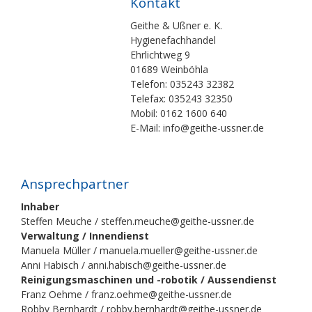
Kontakt
Geithe & Ußner e. K.
Hygienefachhandel
Ehrlichtweg 9
01689 Weinböhla
Telefon: 035243 32382
Telefax: 035243 32350
Mobil: 0162 1600 640
E-Mail: info@geithe-ussner.de
Ansprechpartner
Inhaber
Steffen Meuche / steffen.meuche@geithe-ussner.de
Verwaltung / Innendienst
Manuela Müller / manuela.mueller@geithe-ussner.de
Anni Habisch / anni.habisch@geithe-ussner.de
Reinigungsmaschinen und -robotik / Aussendienst
Franz Oehme / franz.oehme@geithe-ussner.de
Robby Bernhardt / robby.bernhardt@geithe-ussner.de