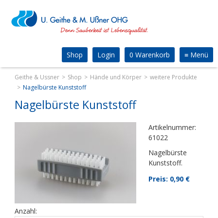
Shop
Login
0 Warenkorb
≡
Menü
Geithe & Ussner
Shop
Hände und Körper
weitere Produkte
Nagelbürste Kunststoff
Nagelbürste Kunststoff
Artikelnummer:
61022
Nagelbürste
Kunststoff.
Preis: 0,90
€
Anzahl: