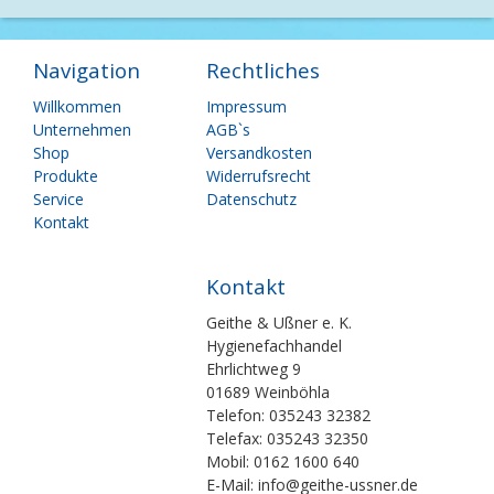
Navigation
Rechtliches
Navigation
Navigation
Willkommen
Impressum
überspringen
überspringen
Unternehmen
AGB`s
Shop
Versandkosten
Produkte
Widerrufsrecht
Service
Datenschutz
Kontakt
Kontakt
Geithe & Ußner e. K.
Hygienefachhandel
Ehrlichtweg 9
01689 Weinböhla
Telefon: 035243 32382
Telefax: 035243 32350
Mobil: 0162 1600 640
E-Mail: info@geithe-ussner.de