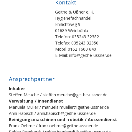
Kontakt
Geithe & Ußner e. K.
Hygienefachhandel
Ehrlichtweg 9
01689 Weinböhla
Telefon: 035243 32382
Telefax: 035243 32350
Mobil: 0162 1600 640
E-Mail: info@geithe-ussner.de
Ansprechpartner
Inhaber
Steffen Meuche / steffen.meuche@geithe-ussner.de
Verwaltung / Innendienst
Manuela Müller / manuela.mueller@geithe-ussner.de
Anni Habisch / anni.habisch@geithe-ussner.de
Reinigungsmaschinen und -robotik / Aussendienst
Franz Oehme / franz.oehme@geithe-ussner.de
Robby Bernhardt / robby.bernhardt@geithe-ussner.de