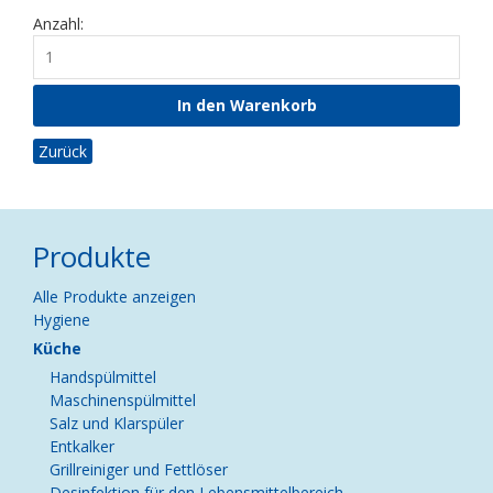
Anzahl:
Zurück
Produkte
Navigation
Alle Produkte anzeigen
überspringen
Hygiene
Küche
Handspülmittel
Maschinenspülmittel
Salz und Klarspüler
Entkalker
Grillreiniger und Fettlöser
Desinfektion für den Lebensmittelbereich