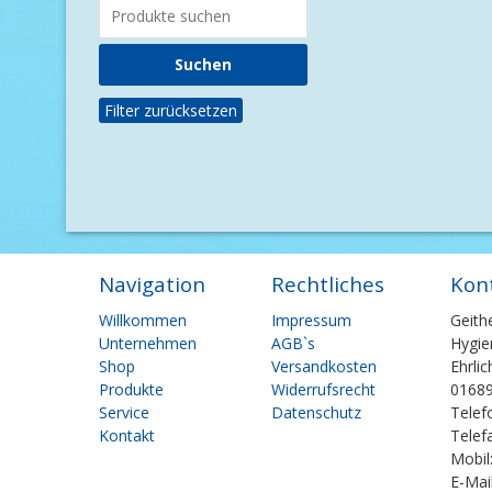
Filter zurücksetzen
Navigation
Rechtliches
Kon
Navigation
Navigation
Willkommen
Impressum
Geith
überspringen
überspringen
Unternehmen
AGB`s
Hygie
Shop
Versandkosten
Ehrli
Produkte
Widerrufsrecht
01689
Service
Datenschutz
Telef
Kontakt
Telef
Mobil
E-Mai