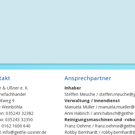
takt
Ansprechpartner
e & Ußner e. K.
Inhaber
nefachhandel
Steffen Meuche / steffen.meuche@g
chtweg 9
Verwaltung / Innendienst
 Weinböhla
Manuela Müller / manuela.mueller@
on: 035243 32382
Anni Habisch / anni.habisch@geithe
ax: 035243 32350
Reinigungsmaschinen und -robot
: 0162 1600 640
Franz Oehme / franz.oehme@geithe
l: info@geithe-ussner.de
Robby Bernhardt / robby.bernhardt