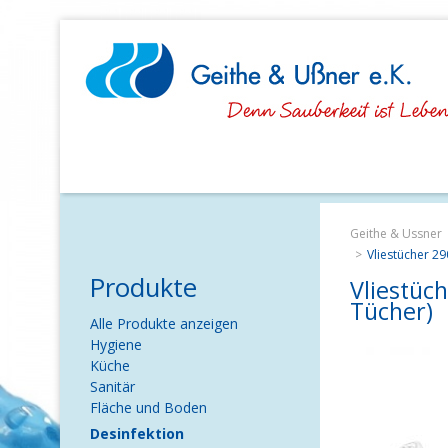
Navigation
überspringen
Geithe & Ussner
Vliestücher 2
Produkte
Vliestüc
Tücher)
Navigation
Alle Produkte anzeigen
überspringen
Hygiene
Küche
Sanitär
Fläche und Boden
Desinfektion