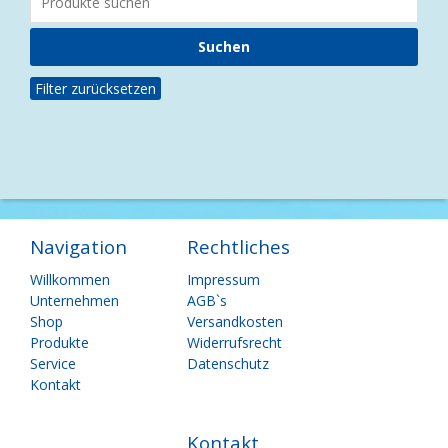
Filter zurücksetzen
Navigation
Rechtliches
Navigation
Navigation
Willkommen
Impressum
überspringen
überspringen
Unternehmen
AGB`s
Shop
Versandkosten
Produkte
Widerrufsrecht
Service
Datenschutz
Kontakt
Kontakt