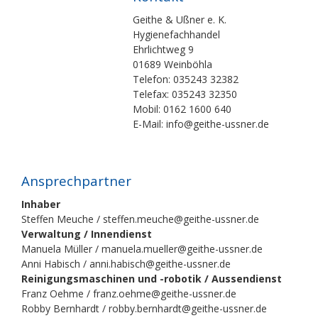
Geithe & Ußner e. K.
Hygienefachhandel
Ehrlichtweg 9
01689 Weinböhla
Telefon: 035243 32382
Telefax: 035243 32350
Mobil: 0162 1600 640
E-Mail: info@geithe-ussner.de
Ansprechpartner
Inhaber
Steffen Meuche / steffen.meuche@geithe-ussner.de
Verwaltung / Innendienst
Manuela Müller / manuela.mueller@geithe-ussner.de
Anni Habisch / anni.habisch@geithe-ussner.de
Reinigungsmaschinen und -robotik / Aussendienst
Franz Oehme / franz.oehme@geithe-ussner.de
Robby Bernhardt / robby.bernhardt@geithe-ussner.de