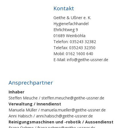
Kontakt
Geithe & Ußner e. K.
Hygienefachhandel
Ehrlichtweg 9
01689 Weinböhla
Telefon: 035243 32382
Telefax: 035243 32350
Mobil: 0162 1600 640
E-Mail: info@geithe-ussner.de
Ansprechpartner
Inhaber
Steffen Meuche / steffen.meuche@geithe-ussner.de
Verwaltung / Innendienst
Manuela Müller / manuela.mueller@geithe-ussner.de
Anni Habisch / anni.habisch@geithe-ussner.de
Reinigungsmaschinen und -robotik / Aussendienst
Franz Oehme / franz.oehme@geithe-ussner.de