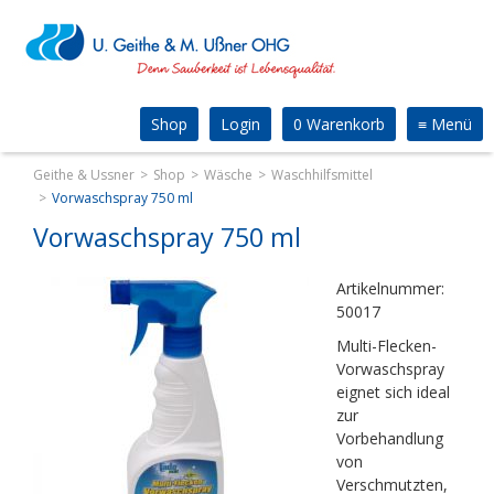
Shop
Login
0 Warenkorb
≡
Menü
Geithe & Ussner
Shop
Wäsche
Waschhilfsmittel
Vorwaschspray 750 ml
Vorwaschspray 750 ml
Artikelnummer:
50017
Multi-Flecken-
Vorwaschspray
eignet sich ideal
zur
Vorbehandlung
von
Verschmutzten,