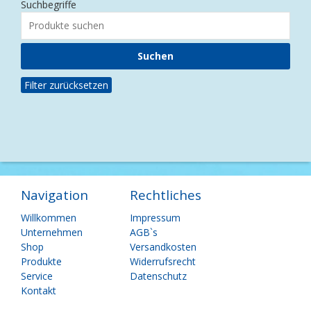
Suchbegriffe
Filter zurücksetzen
Navigation
Rechtliches
Navigation
Navigation
Willkommen
Impressum
überspringen
überspringen
Unternehmen
AGB`s
Shop
Versandkosten
Produkte
Widerrufsrecht
Service
Datenschutz
Kontakt