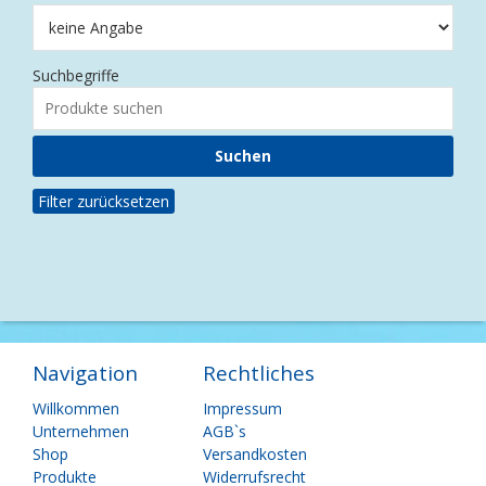
Suchbegriffe
Filter zurücksetzen
Navigation
Rechtliches
Navigation
Navigation
Willkommen
Impressum
überspringen
überspringen
Unternehmen
AGB`s
Shop
Versandkosten
Produkte
Widerrufsrecht