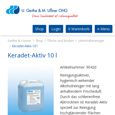
Shop
Login
0 Warenkorb
≡
Menü
Geithe & Ussner
Shop
Fläche und Boden
Unterhaltsreiniger
Keradet-Aktiv 10 l
Keradet-Aktiv 10 l
Artikelnummer: 90420
Reinigungsaktiver,
hygienisch wirkender
Alkoholreiniger mit lang
anhaltendem Frischeduft.
Durch das schlierenfreie
Abtrocknen ist Keradet-Aktiv
speziell zur Reinigung
hochglänzender Flächen