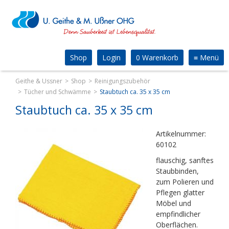
Shop
Login
0 Warenkorb
≡
Menü
Geithe & Ussner
Shop
Reinigungszubehör
Tücher und Schwämme
Staubtuch ca. 35 x 35 cm
Staubtuch ca. 35 x 35 cm
Artikelnummer:
60102
flauschig, sanftes
Staubbinden,
zum Polieren und
Pflegen glatter
Möbel und
empfindlicher
Oberflächen.