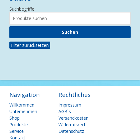
Suchbegriffe
Filter zurücksetzen
Navigation
Rechtliches
Navigation
Navigation
Willkommen
Impressum
überspringen
überspringen
Unternehmen
AGB`s
Shop
Versandkosten
Produkte
Widerrufsrecht
Service
Datenschutz
Kontakt