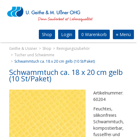
Shop
Login
0 Warenkorb
≡
Menü
Geithe & Ussner
Shop
Reinigungszubehör
Tücher und Schwämme
Schwammtuch ca. 18 x 20 cm gelb (10 St/Paket)
Schwammtuch ca. 18 x 20 cm gelb
(10 St/Paket)
Artikelnummer:
60204
Feuchtes,
silikonfreies
Schwammtuch,
kompostierbar,
fusselfrei und