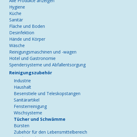
Navigation
Alle Produkte anzeigen
überspringen
Hygiene
Küche
Sanitär
Fläche und Boden
Desinfektion
Hände und Körper
Wäsche
Reinigungsmaschinen und -wagen
Hotel und Gastronomie
Spendersysteme und Abfallentsorgung
Reinigungszubehör
Industrie
Haushalt
Besenstiele und Teleskopstangen
Sanitärartikel
Fensterreinigung
Wischsysteme
Tücher und Schwämme
Bürsten
Zubehör für den Lebensmittelbereich