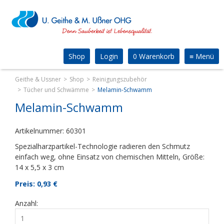
Shop
Login
0 Warenkorb
≡
Menü
Geithe & Ussner
Shop
Reinigungszubehör
Tücher und Schwämme
Melamin-Schwamm
Melamin-Schwamm
Artikelnummer: 60301
Spezialharzpartikel-Technologie radieren den Schmutz
einfach weg, ohne Einsatz von chemischen Mitteln, Größe:
14 x 5,5 x 3 cm
Preis: 0,93
€
Anzahl: