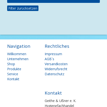
Filter zurücksetzen
Navigation
Rechtliches
Navigation
Navigation
Willkommen
Impressum
überspringen
überspringen
Unternehmen
AGB`s
Shop
Versandkosten
Produkte
Widerrufsrecht
Service
Datenschutz
Kontakt
Kontakt
Geithe & Ußner e. K.
Hygienefachhandel