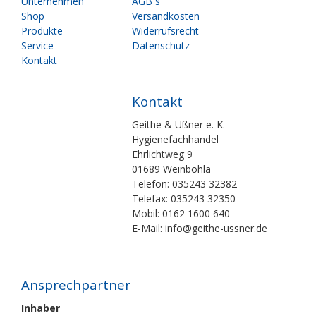
überspringen
überspringen
Unternehmen
AGB`s
Shop
Versandkosten
Produkte
Widerrufsrecht
Service
Datenschutz
Kontakt
Kontakt
Geithe & Ußner e. K.
Hygienefachhandel
Ehrlichtweg 9
01689 Weinböhla
Telefon: 035243 32382
Telefax: 035243 32350
Mobil: 0162 1600 640
E-Mail: info@geithe-ussner.de
Ansprechpartner
Inhaber