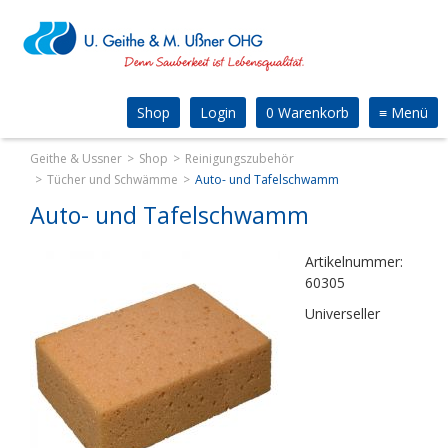
Shop
Login
0 Warenkorb
≡
Menü
Geithe & Ussner
Shop
Reinigungszubehör
Tücher und Schwämme
Auto- und Tafelschwamm
Auto- und Tafelschwamm
Artikelnummer:
60305
Universeller