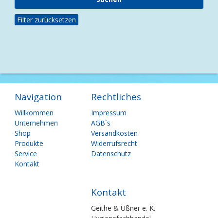
Filter zurücksetzen
Navigation
Rechtliches
Navigation
Navigation
Willkommen
Impressum
überspringen
überspringen
Unternehmen
AGB`s
Shop
Versandkosten
Produkte
Widerrufsrecht
Service
Datenschutz
Kontakt
Kontakt
Geithe & Ußner e. K.