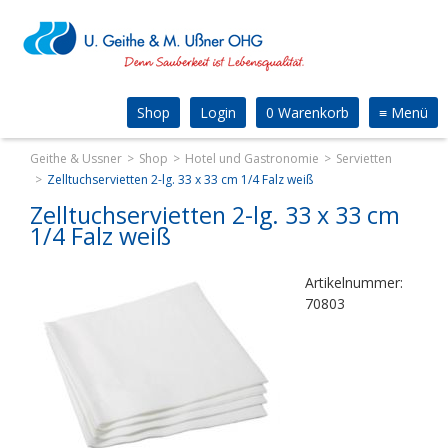
Shop
Login
0 Warenkorb
≡
Menü
Geithe & Ussner
Shop
Hotel und Gastronomie
Servietten
Zelltuchservietten 2-lg. 33 x 33 cm 1/4 Falz weiß
Zelltuchservietten 2-lg. 33 x 33 cm
1/4 Falz weiß
Artikelnummer:
70803