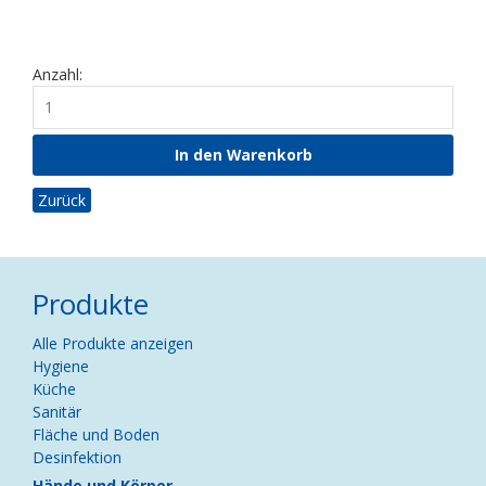
Anzahl:
Zurück
Produkte
Navigation
Alle Produkte anzeigen
überspringen
Hygiene
Küche
Sanitär
Fläche und Boden
Desinfektion
Hände und Körper