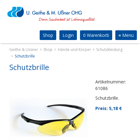
Shop
Login
0 Warenkorb
≡
Menü
Geithe & Ussner
Shop
Hände und Körper
Schutzkleidung
Schutzbrille
Schutzbrille
Artikelnummer:
61086
Schutzbrille.
Preis: 5,18
€