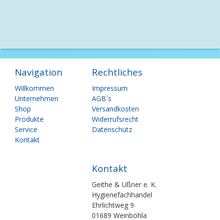
Navigation
Rechtliches
Navigation
Navigation
Willkommen
Impressum
überspringen
überspringen
Unternehmen
AGB`s
Shop
Versandkosten
Produkte
Widerrufsrecht
Service
Datenschutz
Kontakt
Kontakt
Geithe & Ußner e. K.
Hygienefachhandel
Ehrlichtweg 9
01689 Weinböhla