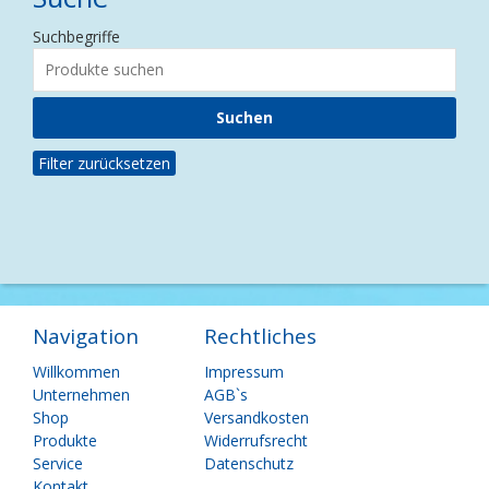
Suchbegriffe
Filter zurücksetzen
Navigation
Rechtliches
Navigation
Navigation
Willkommen
Impressum
überspringen
überspringen
Unternehmen
AGB`s
Shop
Versandkosten
Produkte
Widerrufsrecht
Service
Datenschutz
Kontakt