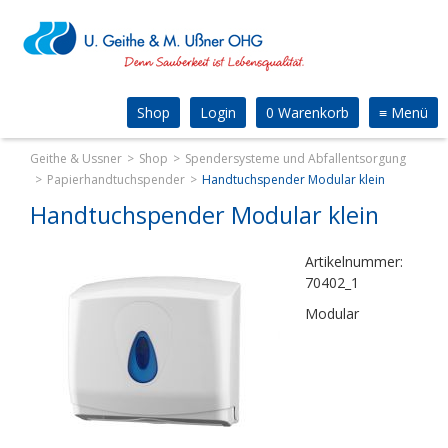
Shop
Login
0 Warenkorb
≡
Menü
Geithe & Ussner
Shop
Spendersysteme und Abfallentsorgung
Papierhandtuchspender
Handtuchspender Modular klein
Handtuchspender Modular klein
Artikelnummer:
70402_1
Modular