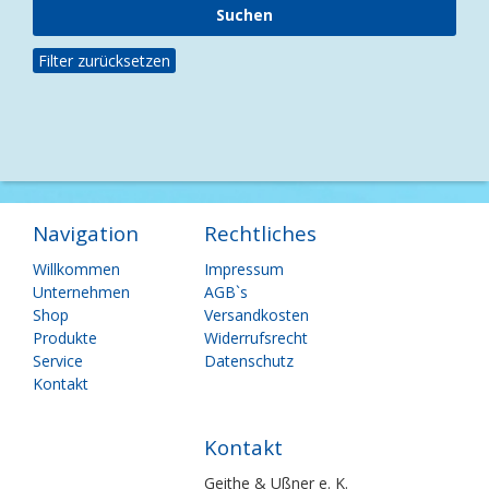
Filter zurücksetzen
Navigation
Rechtliches
Navigation
Navigation
Willkommen
Impressum
überspringen
überspringen
Unternehmen
AGB`s
Shop
Versandkosten
Produkte
Widerrufsrecht
Service
Datenschutz
Kontakt
Kontakt
Geithe & Ußner e. K.