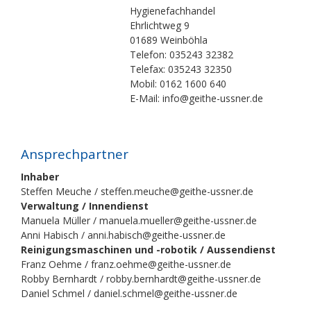
Hygienefachhandel
Ehrlichtweg 9
01689 Weinböhla
Telefon: 035243 32382
Telefax: 035243 32350
Mobil: 0162 1600 640
E-Mail: info@geithe-ussner.de
Ansprechpartner
Inhaber
Steffen Meuche / steffen.meuche@geithe-ussner.de
Verwaltung / Innendienst
Manuela Müller / manuela.mueller@geithe-ussner.de
Anni Habisch / anni.habisch@geithe-ussner.de
Reinigungsmaschinen und -robotik / Aussendienst
Franz Oehme / franz.oehme@geithe-ussner.de
Robby Bernhardt / robby.bernhardt@geithe-ussner.de
Daniel Schmel / daniel.schmel@geithe-ussner.de