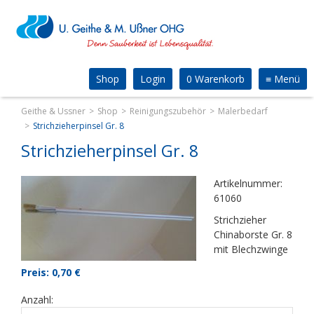
Shop
Login
0 Warenkorb
≡
Menü
Geithe & Ussner
Shop
Reinigungszubehör
Malerbedarf
Strichzieherpinsel Gr. 8
Strichzieherpinsel Gr. 8
Artikelnummer:
61060
Strichzieher
Chinaborste Gr. 8
mit Blechzwinge
Preis: 0,70
€
Anzahl: