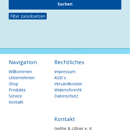
Filter zurücksetzen
Navigation
Rechtliches
Navigation
Navigation
Willkommen
Impressum
überspringen
überspringen
Unternehmen
AGB`s
Shop
Versandkosten
Produkte
Widerrufsrecht
Service
Datenschutz
Kontakt
Kontakt
Geithe & Ußner e. K.