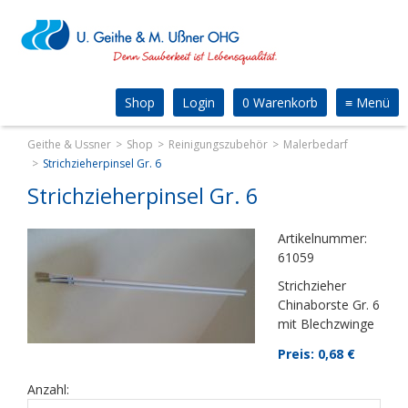
Shop
Login
0 Warenkorb
≡
Menü
Geithe & Ussner
Shop
Reinigungszubehör
Malerbedarf
Strichzieherpinsel Gr. 6
Strichzieherpinsel Gr. 6
Artikelnummer:
61059
Strichzieher
Chinaborste Gr. 6
mit Blechzwinge
Preis: 0,68
€
Anzahl: