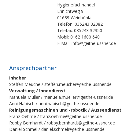
Hygienefachhandel
Ehrlichtweg 9
01689 Weinböhla
Telefon: 035243 32382
Telefax: 035243 32350
Mobil: 0162 1600 640
E-Mail: info@geithe-ussner.de
Ansprechpartner
Inhaber
Steffen Meuche / steffen.meuche@geithe-ussner.de
Verwaltung / Innendienst
Manuela Müller / manuela.mueller@geithe-ussner.de
Anni Habisch / anni.habisch@geithe-ussner.de
Reinigungsmaschinen und -robotik / Aussendienst
Franz Oehme / franz.oehme@geithe-ussner.de
Robby Bernhardt / robby.bernhardt@geithe-ussner.de
Daniel Schmel / daniel.schmel@geithe-ussner.de