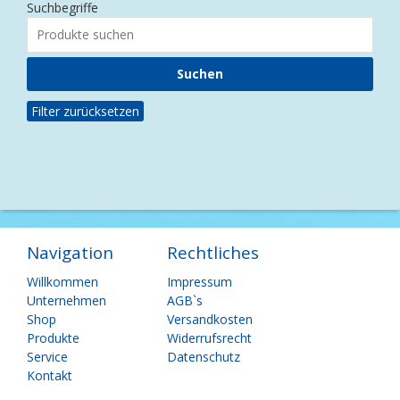
Suchbegriffe
Filter zurücksetzen
Navigation
Rechtliches
Navigation
Navigation
Willkommen
Impressum
überspringen
überspringen
Unternehmen
AGB`s
Shop
Versandkosten
Produkte
Widerrufsrecht
Service
Datenschutz
Kontakt