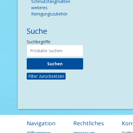
Schmutzfangmatten
weiteres
Reinigungszubehör
Suche
Suchbegriffe
Filter zurücksetzen
Navigation
Rechtliches
Kon
Navigation
Navigation
Willkommen
Impressum
Geith