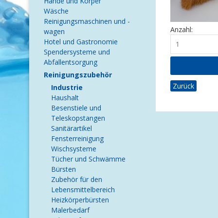
Hände und Körper
Wäsche
Reinigungsmaschinen und -
Anzahl:
wagen
Hotel und Gastronomie
Spendersysteme und
Abfallentsorgung
Reinigungszubehör
Zurück
Industrie
Haushalt
Besenstiele und
Teleskopstangen
Sanitärartikel
Fensterreinigung
Wischsysteme
Tücher und Schwämme
Bürsten
Zubehör für den
Lebensmittelbereich
Heizkörperbürsten
Malerbedarf