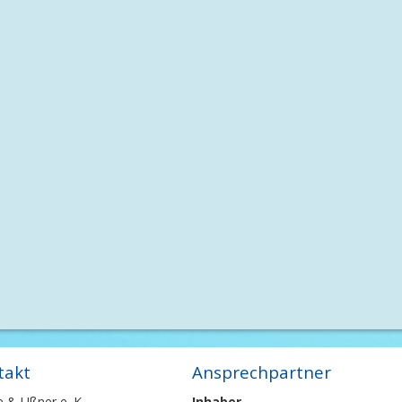
takt
Ansprechpartner
e & Ußner e. K.
Inhaber