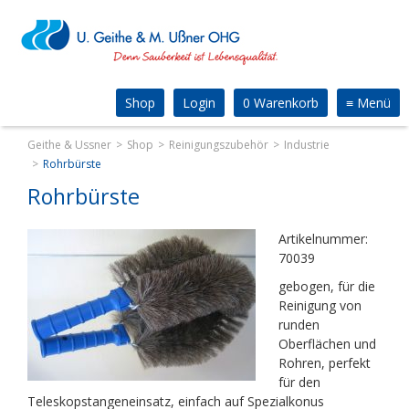
Shop
Login
0 Warenkorb
≡
Menü
Geithe & Ussner
Shop
Reinigungszubehör
Industrie
Rohrbürste
Rohrbürste
Artikelnummer:
70039
gebogen, für die
Reinigung von
runden
Oberflächen und
Rohren, perfekt
für den
Teleskopstangeneinsatz, einfach auf Spezialkonus