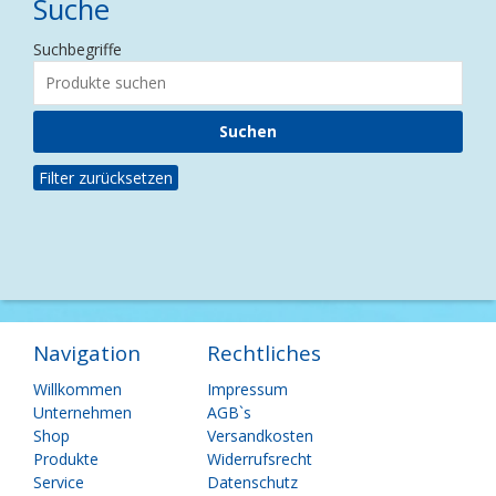
Suche
Suchbegriffe
Filter zurücksetzen
Navigation
Rechtliches
Navigation
Navigation
Willkommen
Impressum
überspringen
überspringen
Unternehmen
AGB`s
Shop
Versandkosten
Produkte
Widerrufsrecht
Service
Datenschutz