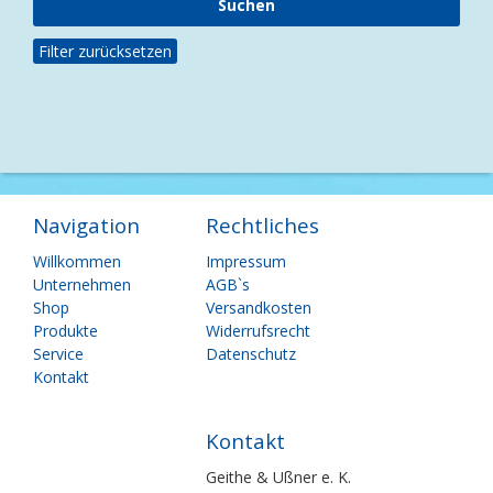
Filter zurücksetzen
Navigation
Rechtliches
Navigation
Navigation
Willkommen
Impressum
überspringen
überspringen
Unternehmen
AGB`s
Shop
Versandkosten
Produkte
Widerrufsrecht
Service
Datenschutz
Kontakt
Kontakt
Geithe & Ußner e. K.