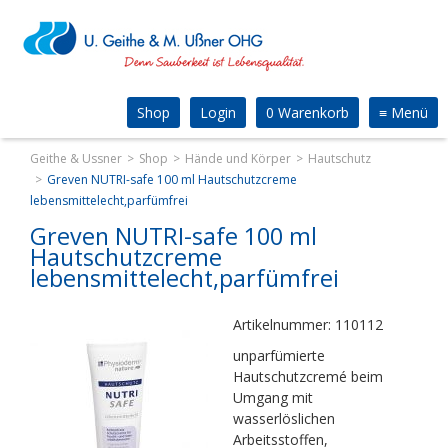
Shop
Login
0 Warenkorb
≡
Menü
Geithe & Ussner
Shop
Hände und Körper
Hautschutz
Greven NUTRI-safe 100 ml Hautschutzcreme
lebensmittelecht,parfümfrei
Greven NUTRI-safe 100 ml
Hautschutzcreme
lebensmittelecht,parfümfrei
Artikelnummer: 110112
unparfümierte
Hautschutzcremé beim
Umgang mit
wasserlöslichen
Arbeitsstoffen,