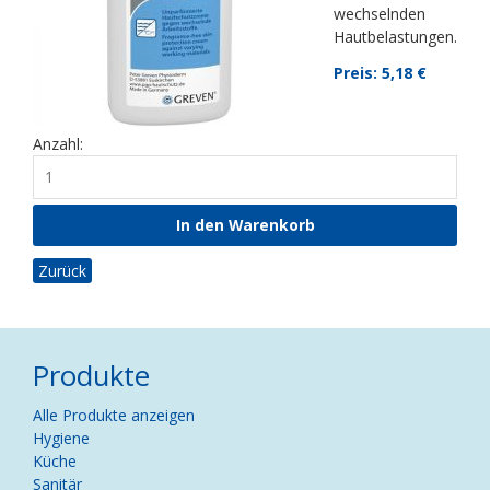
wechselnden
Hautbelastungen.
Preis: 5,18
€
Anzahl:
Zurück
Produkte
Navigation
Alle Produkte anzeigen
überspringen
Hygiene
Küche
Sanitär