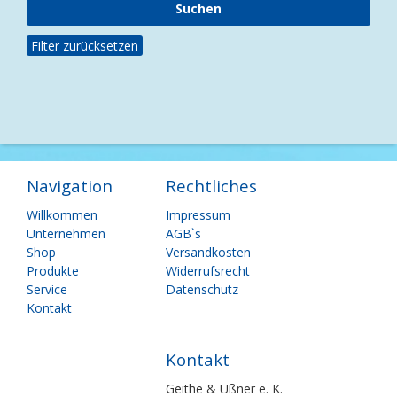
Filter zurücksetzen
Navigation
Rechtliches
Navigation
Navigation
Willkommen
Impressum
überspringen
überspringen
Unternehmen
AGB`s
Shop
Versandkosten
Produkte
Widerrufsrecht
Service
Datenschutz
Kontakt
Kontakt
Geithe & Ußner e. K.