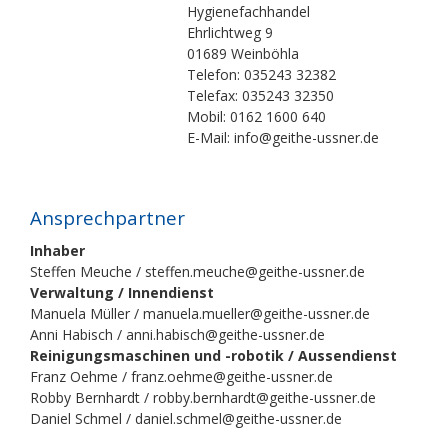
Hygienefachhandel
Ehrlichtweg 9
01689 Weinböhla
Telefon: 035243 32382
Telefax: 035243 32350
Mobil: 0162 1600 640
E-Mail: info@geithe-ussner.de
Ansprechpartner
Inhaber
Steffen Meuche / steffen.meuche@geithe-ussner.de
Verwaltung / Innendienst
Manuela Müller / manuela.mueller@geithe-ussner.de
Anni Habisch / anni.habisch@geithe-ussner.de
Reinigungsmaschinen und -robotik / Aussendienst
Franz Oehme / franz.oehme@geithe-ussner.de
Robby Bernhardt / robby.bernhardt@geithe-ussner.de
Daniel Schmel / daniel.schmel@geithe-ussner.de