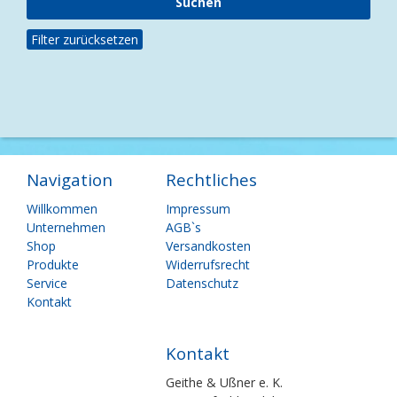
Filter zurücksetzen
Navigation
Rechtliches
Navigation
Navigation
Willkommen
Impressum
überspringen
überspringen
Unternehmen
AGB`s
Shop
Versandkosten
Produkte
Widerrufsrecht
Service
Datenschutz
Kontakt
Kontakt
Geithe & Ußner e. K.