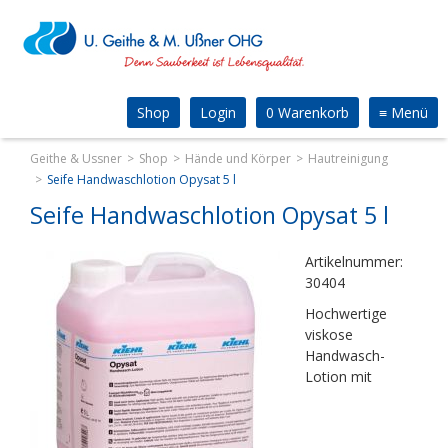
Shop
Login
0 Warenkorb
≡
Menü
Geithe & Ussner
Shop
Hände und Körper
Hautreinigung
Seife Handwaschlotion Opysat 5 l
Seife Handwaschlotion Opysat 5 l
Artikelnummer:
30404
Hochwertige
viskose
Handwasch-
Lotion mit