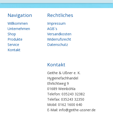
Navigation
Rechtliches
Navigation
Navigation
Willkommen
Impressum
überspringen
überspringen
Unternehmen
AGB`s
Shop
Versandkosten
Produkte
Widerrufsrecht
Service
Datenschutz
Kontakt
Kontakt
Geithe & Ußner e. K.
Hygienefachhandel
Ehrlichtweg 9
01689 Weinböhla
Telefon: 035243 32382
Telefax: 035243 32350
Mobil: 0162 1600 640
E-Mail: info@geithe-ussner.de