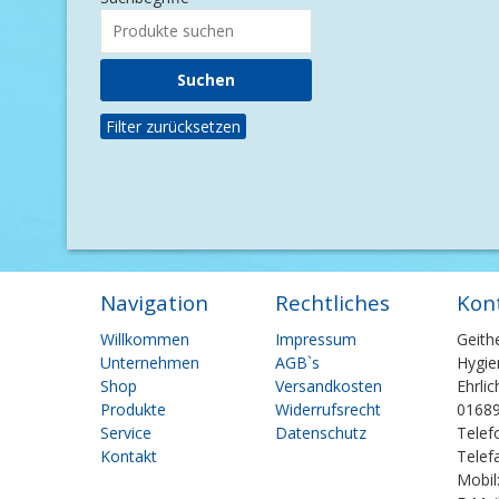
Filter zurücksetzen
Navigation
Rechtliches
Kon
Navigation
Navigation
Willkommen
Impressum
Geith
überspringen
überspringen
Unternehmen
AGB`s
Hygie
Shop
Versandkosten
Ehrli
Produkte
Widerrufsrecht
01689
Service
Datenschutz
Telef
Kontakt
Telef
Mobil