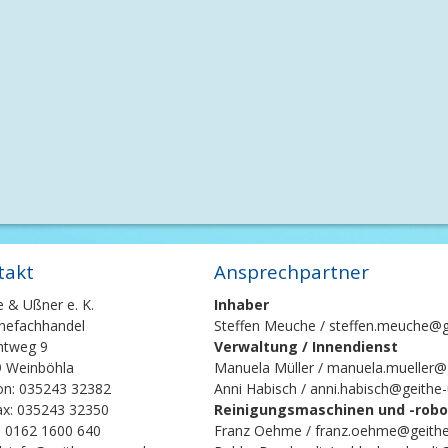
takt
Ansprechpartner
e & Ußner e. K.
Inhaber
nefachhandel
Steffen Meuche / steffen.meuche@g
chtweg 9
Verwaltung / Innendienst
 Weinböhla
Manuela Müller / manuela.mueller@
on: 035243 32382
Anni Habisch / anni.habisch@geithe
ax: 035243 32350
Reinigungsmaschinen und -robot
: 0162 1600 640
Franz Oehme / franz.oehme@geithe