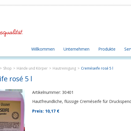
Willkommen
Unternehmen
Produkte
Ser
Shop
Hände und Körper
Hautreinigung
Creméseife rosé 5 l
fe rosé 5 l
Artikelnummer: 30401
Hautfreundliche, flüssige Creméseife für Druckspen
Preis: 10,17
€