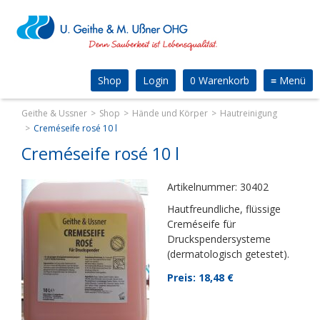
Shop
Login
0 Warenkorb
≡
Menü
Geithe & Ussner
Shop
Hände und Körper
Hautreinigung
Creméseife rosé 10 l
Creméseife rosé 10 l
Artikelnummer: 30402
Hautfreundliche, flüssige
Creméseife für
Druckspendersysteme
(dermatologisch getestet).
Preis: 18,48
€