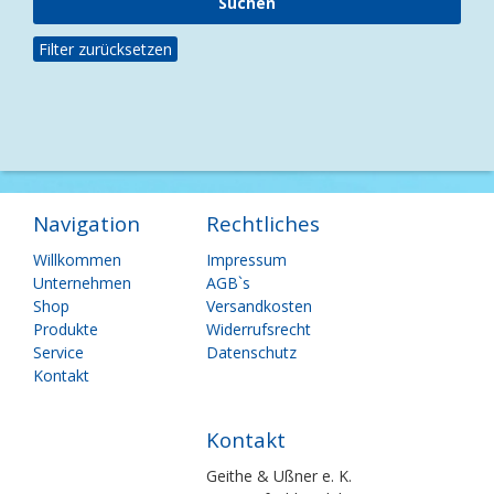
Filter zurücksetzen
Navigation
Rechtliches
Navigation
Navigation
Willkommen
Impressum
überspringen
überspringen
Unternehmen
AGB`s
Shop
Versandkosten
Produkte
Widerrufsrecht
Service
Datenschutz
Kontakt
Kontakt
Geithe & Ußner e. K.