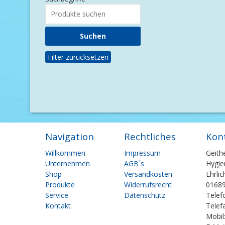
Filter zurücksetzen
Navigation
Rechtliches
Kon
Navigation
Navigation
Willkommen
Impressum
Geith
überspringen
überspringen
Unternehmen
AGB`s
Hygie
Shop
Versandkosten
Ehrli
Produkte
Widerrufsrecht
01689
Service
Datenschutz
Telef
Kontakt
Telef
Mobil