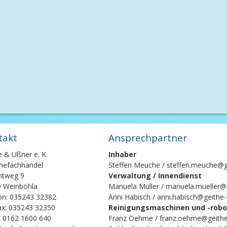
takt
Ansprechpartner
e & Ußner e. K.
Inhaber
nefachhandel
Steffen Meuche / steffen.meuche@g
chtweg 9
Verwaltung / Innendienst
 Weinböhla
Manuela Müller / manuela.mueller@
on: 035243 32382
Anni Habisch / anni.habisch@geithe
ax: 035243 32350
Reinigungsmaschinen und -robot
: 0162 1600 640
Franz Oehme / franz.oehme@geithe