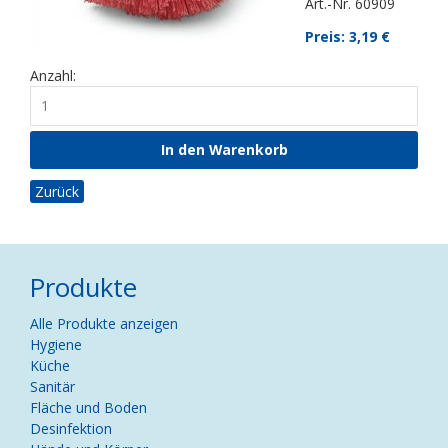
Art.-Nr. 60909
Preis: 3,19
€
Anzahl:
Zurück
Produkte
Navigation
Alle Produkte anzeigen
überspringen
Hygiene
Küche
Sanitär
Fläche und Boden
Desinfektion