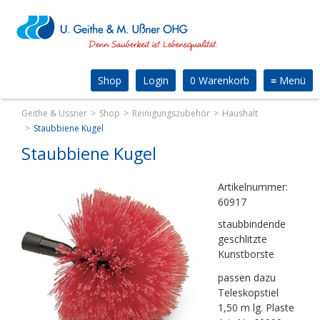
Shop
Login
0 Warenkorb
≡
Menü
Geithe & Ussner
Shop
Reinigungszubehör
Haushalt
Staubbiene Kugel
Staubbiene Kugel
Artikelnummer:
60917
staubbindende
geschlitzte
Kunstborste
passen dazu
Teleskopstiel
1,50 m lg. Plaste