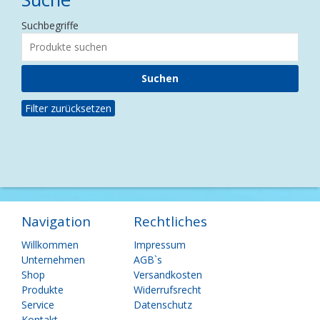
Suchbegriffe
Filter zurücksetzen
Navigation
Rechtliches
Navigation
Navigation
Willkommen
Impressum
überspringen
überspringen
Unternehmen
AGB`s
Shop
Versandkosten
Produkte
Widerrufsrecht
Service
Datenschutz
Kontakt