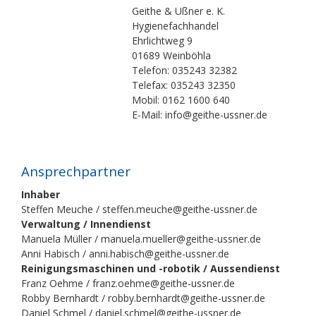
Geithe & Ußner e. K.
Hygienefachhandel
Ehrlichtweg 9
01689 Weinböhla
Telefon: 035243 32382
Telefax: 035243 32350
Mobil: 0162 1600 640
E-Mail: info@geithe-ussner.de
Ansprechpartner
Inhaber
Steffen Meuche / steffen.meuche@geithe-ussner.de
Verwaltung / Innendienst
Manuela Müller / manuela.mueller@geithe-ussner.de
Anni Habisch / anni.habisch@geithe-ussner.de
Reinigungsmaschinen und -robotik / Aussendienst
Franz Oehme / franz.oehme@geithe-ussner.de
Robby Bernhardt / robby.bernhardt@geithe-ussner.de
Daniel Schmel / daniel.schmel@geithe-ussner.de