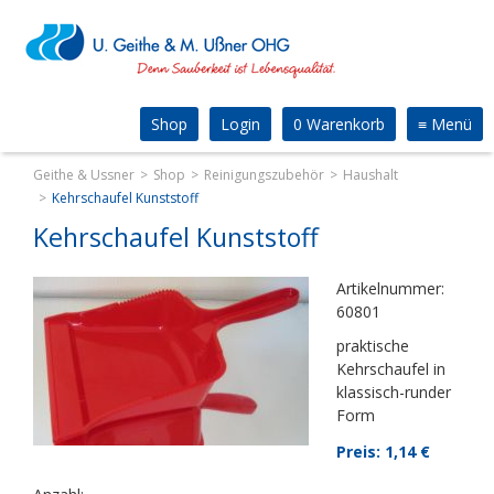
Shop
Login
0 Warenkorb
≡
Menü
Geithe & Ussner
Shop
Reinigungszubehör
Haushalt
Kehrschaufel Kunststoff
Kehrschaufel Kunststoff
Artikelnummer:
60801
praktische
Kehrschaufel in
klassisch-runder
Form
Preis: 1,14
€