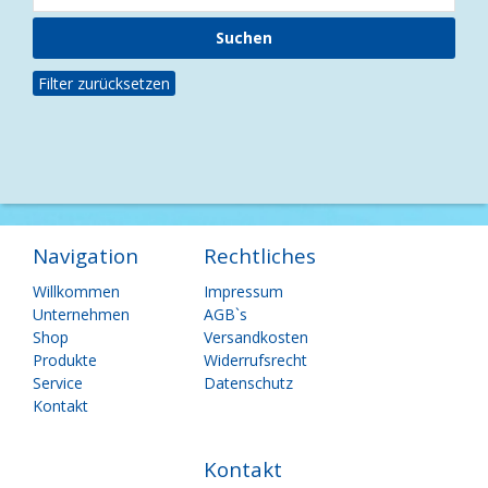
Filter zurücksetzen
Navigation
Rechtliches
Navigation
Navigation
Willkommen
Impressum
überspringen
überspringen
Unternehmen
AGB`s
Shop
Versandkosten
Produkte
Widerrufsrecht
Service
Datenschutz
Kontakt
Kontakt