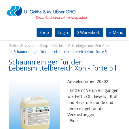
Shop
Login
0 Warenkorb
≡
Menü
Geithe & Ussner
Shop
Küche
Grillreiniger und Fettlöser
Schaumreiniger für den Lebensmittelbereich Xon - forte 5 l
Schaumreiniger für den
Lebensmittelbereich Xon - forte 5 l
Artikelnummer: 20302
- Entfernt Verunreinigungen
wie Fett-, Öl-, Eiweiß-, Brat-
und Backrückstände und
deren eingebrannte
Verkrustungen
- Eine