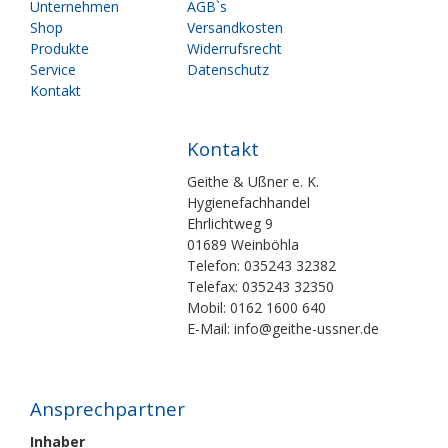
überspringen
überspringen
Unternehmen
AGB`s
Shop
Versandkosten
Produkte
Widerrufsrecht
Service
Datenschutz
Kontakt
Kontakt
Geithe & Ußner e. K.
Hygienefachhandel
Ehrlichtweg 9
01689 Weinböhla
Telefon: 035243 32382
Telefax: 035243 32350
Mobil: 0162 1600 640
E-Mail: info@geithe-ussner.de
Ansprechpartner
Inhaber