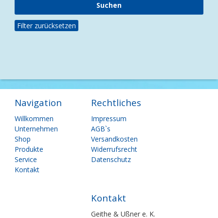
Filter zurücksetzen
Navigation
Rechtliches
Navigation
Navigation
Willkommen
Impressum
überspringen
überspringen
Unternehmen
AGB`s
Shop
Versandkosten
Produkte
Widerrufsrecht
Service
Datenschutz
Kontakt
Kontakt
Geithe & Ußner e. K.