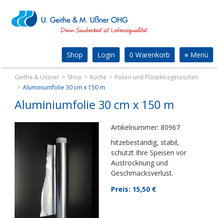
Shop
Login
0 Warenkorb
≡
Menü
Geithe & Ussner
Shop
Küche
Folien und Plastiktragetaschen
Aluminiumfolie 30 cm x 150 m
Aluminiumfolie 30 cm x 150 m
Artikelnummer: 80967
hitzebeständig, stabil,
schützt Ihre Speisen vor
Austrocknung und
Geschmacksverlust.
Preis: 15,50
€