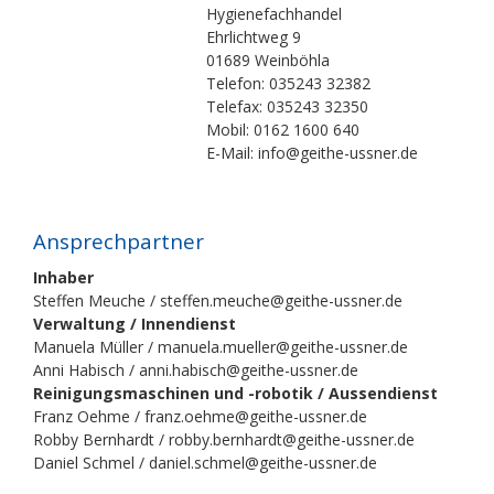
Hygienefachhandel
Ehrlichtweg 9
01689 Weinböhla
Telefon: 035243 32382
Telefax: 035243 32350
Mobil: 0162 1600 640
E-Mail: info@geithe-ussner.de
Ansprechpartner
Inhaber
Steffen Meuche / steffen.meuche@geithe-ussner.de
Verwaltung / Innendienst
Manuela Müller / manuela.mueller@geithe-ussner.de
Anni Habisch / anni.habisch@geithe-ussner.de
Reinigungsmaschinen und -robotik / Aussendienst
Franz Oehme / franz.oehme@geithe-ussner.de
Robby Bernhardt / robby.bernhardt@geithe-ussner.de
Daniel Schmel / daniel.schmel@geithe-ussner.de