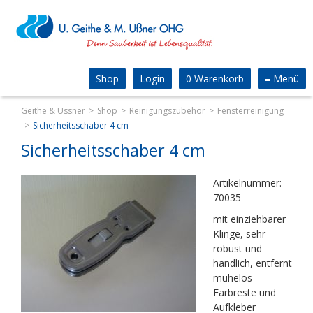
Shop
Login
0 Warenkorb
≡
Menü
Geithe & Ussner
Shop
Reinigungszubehör
Fensterreinigung
Sicherheitsschaber 4 cm
Sicherheitsschaber 4 cm
Artikelnummer:
70035
mit einziehbarer
Klinge, sehr
robust und
handlich, entfernt
mühelos
Farbreste und
Aufkleber