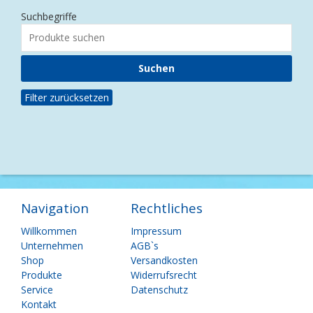
Suchbegriffe
Filter zurücksetzen
Navigation
Rechtliches
Navigation
Navigation
Willkommen
Impressum
überspringen
überspringen
Unternehmen
AGB`s
Shop
Versandkosten
Produkte
Widerrufsrecht
Service
Datenschutz
Kontakt