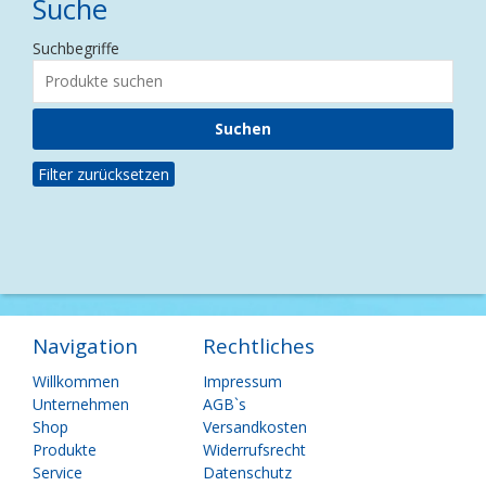
Suche
Suchbegriffe
Filter zurücksetzen
Navigation
Rechtliches
Navigation
Navigation
Willkommen
Impressum
überspringen
überspringen
Unternehmen
AGB`s
Shop
Versandkosten
Produkte
Widerrufsrecht
Service
Datenschutz