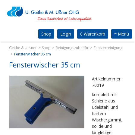
Shop
Login
0 Warenkorb
≡
Menü
Geithe & Ussner
Shop
Reinigungszubehör
Fensterreinigung
Fensterwischer 35 cm
Fensterwischer 35 cm
Artikelnummer:
70019
komplett mit
Schiene aus
Edelstahl und
hartem
Wischergummi,
solide und
langlebige