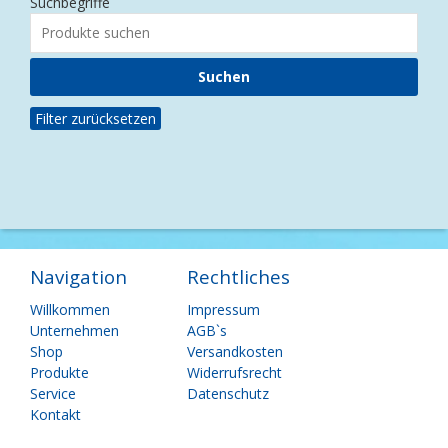
Suchbegriffe
Filter zurücksetzen
Navigation
Rechtliches
Navigation
Navigation
Willkommen
Impressum
überspringen
überspringen
Unternehmen
AGB`s
Shop
Versandkosten
Produkte
Widerrufsrecht
Service
Datenschutz
Kontakt