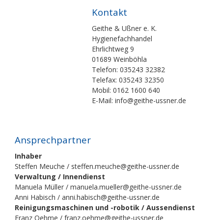
Kontakt
Geithe & Ußner e. K.
Hygienefachhandel
Ehrlichtweg 9
01689 Weinböhla
Telefon: 035243 32382
Telefax: 035243 32350
Mobil: 0162 1600 640
E-Mail: info@geithe-ussner.de
Ansprechpartner
Inhaber
Steffen Meuche / steffen.meuche@geithe-ussner.de
Verwaltung / Innendienst
Manuela Müller / manuela.mueller@geithe-ussner.de
Anni Habisch / anni.habisch@geithe-ussner.de
Reinigungsmaschinen und -robotik / Aussendienst
Franz Oehme / franz.oehme@geithe-ussner.de