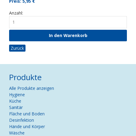
Preis: 5,95
€
Anzahl:
Zurück
Produkte
Navigation
Alle Produkte anzeigen
überspringen
Hygiene
Küche
Sanitär
Fläche und Boden
Desinfektion
Hände und Körper
Wäsche