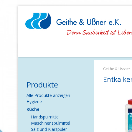
Navigation
überspringen
Geithe & Ussner
Entkalke
Produkte
Navigation
Alle Produkte anzeigen
überspringen
Hygiene
Küche
Handspülmittel
Maschinenspülmittel
Salz und Klarspüler