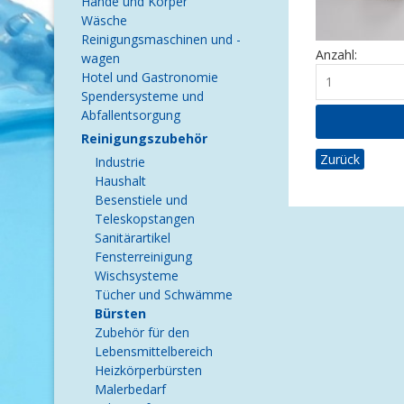
Hände und Körper
Wäsche
Reinigungsmaschinen und -
Anzahl:
wagen
Hotel und Gastronomie
Spendersysteme und
Abfallentsorgung
Reinigungszubehör
Zurück
Industrie
Haushalt
Besenstiele und
Teleskopstangen
Sanitärartikel
Fensterreinigung
Wischsysteme
Tücher und Schwämme
Bürsten
Zubehör für den
Lebensmittelbereich
Heizkörperbürsten
Malerbedarf