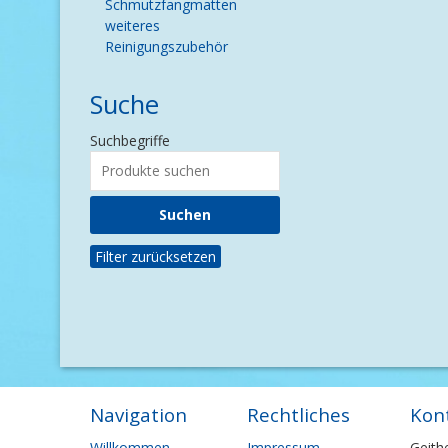
Schmutzfangmatten
weiteres
Reinigungszubehör
Suche
Suchbegriffe
Filter zurücksetzen
Navigation
Rechtliches
Kon
Navigation
Navigation
Willkommen
Impressum
Geith