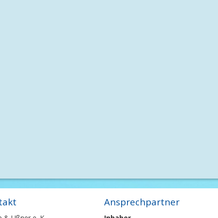
takt
Ansprechpartner
e & Ußner e. K.
Inhaber