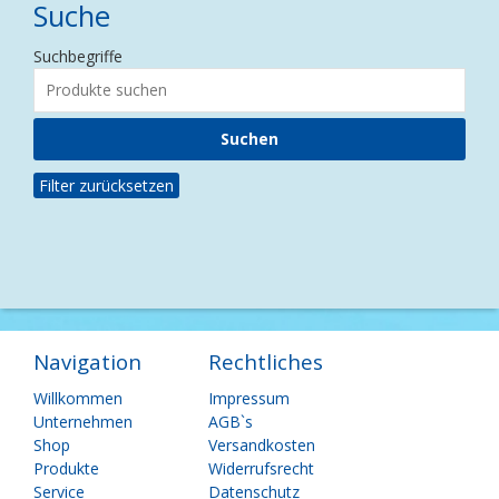
Suche
Suchbegriffe
Filter zurücksetzen
Navigation
Rechtliches
Navigation
Navigation
Willkommen
Impressum
überspringen
überspringen
Unternehmen
AGB`s
Shop
Versandkosten
Produkte
Widerrufsrecht
Service
Datenschutz